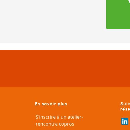
En savoir plus
Suiv
rés
S’inscrire à un atelier-
rencontre copros