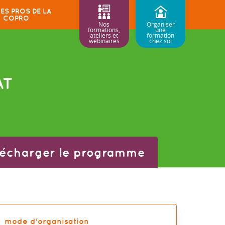
ES PROS DE LA
COPRO
Nos
Organiser
formations,
une
ateliers et
formation
webinaires
chez soi
AT
lécharger le programme
mode d'organisation